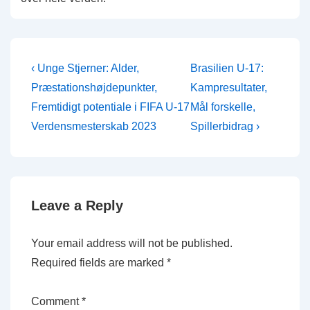
Post
Previous
Next
‹ Unge Stjerner: Alder,
Brasilien U-17:
Post
Post
navigation
Præstationshøjdepunkter,
Kampresultater,
is
is
Fremtidigt potentiale i FIFA U-17
Mål forskelle,
Verdensmesterskab 2023
Spillerbidrag ›
Leave a Reply
Your email address will not be published.
Required fields are marked
*
Comment
*