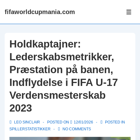
↓
fifaworldcupmania.com
Skip
ME
to
Main
Content
Holdkaptajner:
Lederskabsmetrikker,
Præstation på banen,
Indflydelse i FIFA U-17
Verdensmesterskab
2023
LEO SINCLAIR
POSTED ON
12/01/2026
POSTED IN
SPILLERSTATISTIKKER
NO COMMENTS