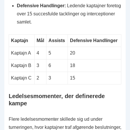
Defensive Handlinger:
Ledende kaptajner foretog
over 15 succesfulde tacklinger og interceptioner
samlet.
Kaptajn
Mål
Assists
Defensive Handlinger
Kaptajn A
4
5
20
Kaptajn B
3
6
18
Kaptajn C
2
3
15
Ledelsesmomenter, der definerede
kampe
Flere ledelsesmomenter skillede sig ud under
turneringen, hvor kaptajner traf afgørende beslutninger,